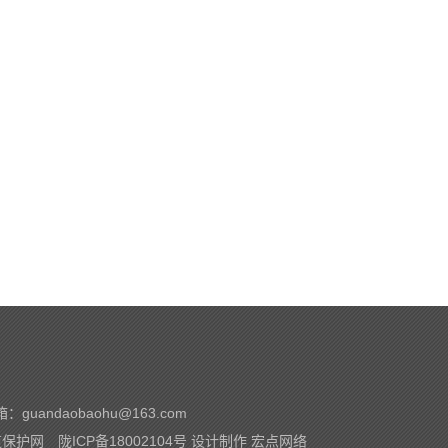
箱：
guandaobaohu@163.com
道保护网
陇ICP备18002104号
设计制作
宏点网络