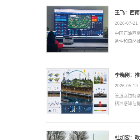
王飞：西南
2026-07-21
中国石油西
条件和自然社
李晓刚：推
2026-05-19
管道腐蚀特
精准感知与提
杜加宏：政