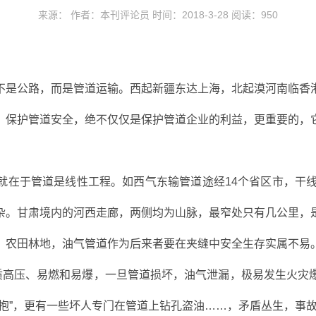
来源： 作者：本刊评论员 时间：2018-3-28 阅读：
950
不是公路，而是管道运输。西起新疆东达上海，北起漠河南临香
。保护管道安全，绝不仅仅是保护管道企业的利益，更重要的，
就在于管道是线性工程。如西气东输管道途经14个省区市，干线
杂。甘肃境内的河西走廊，两侧均为山脉，最窄处只有几公里，
、农田林地，油气管道作为后来者要在夹缝中安全生存实属不易
介质高压、易燃和易爆，一旦管道损坏，油气泄漏，极易发生火灾
拥抱”，更有一些坏人专门在管道上钻孔盗油……，矛盾丛生，事