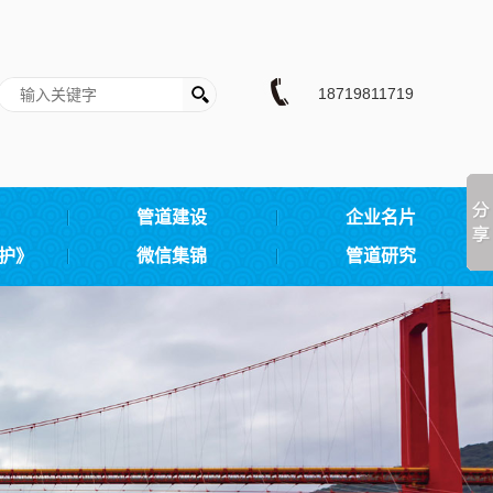
18719811719
管道建设
企业名片
护》
微信集锦
管道研究