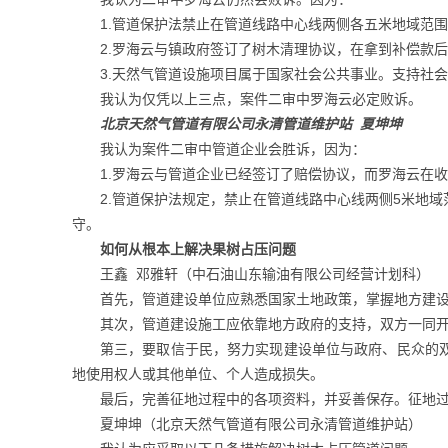
1.管道保护法禁止在管道线路中心线两侧各五米地域范
2.罗海云与镇政府签订了树木清理协议，在拿到补偿款
3.天然气管道设施项目属于国家社会公共事业。支持社
我认为仅凭以上三点，案件二审中罗海云必定败诉。
北京天然气管道有限公司永清管道维护站 夏坤坤
我认为案件二审中管道企业会胜诉，因为：
1.罗海云与管道企业已经签订了赔偿协议，而罗海云在
2.管道保护法规定，禁止在管道线路中心线两侧5米地
守。
如何从根本上解决果树占压问题
王鑫 邓雅轩（中石油山东输油有限公司经营计划科）
首先，管道建设单位应熟悉国家土地政策，掌握地方建
其次，管道建设施工应依靠地方政府的支持，双方一同
第三，要取信于民，努力实现建设单位与政府、民众的
地使用权人或其他单位、个人造成损失。
最后，完善征地过程中的各项资料，并妥善保存。征地
夏坤坤（北京天然气管道有限公司永清管道维护站）