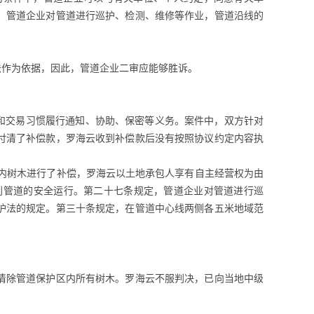
，管道企业对管道进行巡护、检测、维修等作业，管道沿线的
法作为依据，因此，管道企业二审应能够胜诉。
和交易习惯履行通知、协助、保密等义务。案件中，双方针对
约付清了补偿款，罗海云收到补偿款后没有按照协议约定内容执
域内树木进行了补偿，罗海云以土地承包人享有自主经营权为由
到管道的安全运行。第二十七条规定，管道企业对管道进行巡
护法的规定。第三十条规定，在管道中心线两侧各五米地域范
清除管道保护区内所有树木。罗海云不服判决，已向当地中级