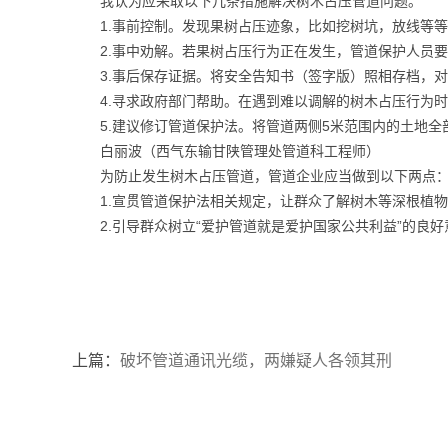
我认为应采取以下几条措施解决树木占压管道问题。
1.事前控制。发现果树占压迹象，比如挖树坑，放线等
2.事中劝解。若果树占压行为正在发生，管道保护人员
3.事后保存证据。将安全告知书（签字版）照相存档，
4.寻求政府部门帮助。在遇到难以调解的树木占压行为
5.建议修订管道保护法。将管道两侧5米范围内的土地
白丽波（西气东输甘陕管理处管道科工程师）
为防止发生树木占压管道，管道企业应当做到以下两点
1.宣贯管道保护法相关规定，让群众了解树木等深根植
2.引导群众树立“爱护管道就是爱护国家公共利益”的良
上篇：
破坏管道通讯光缆，两嫌疑人各领其刑