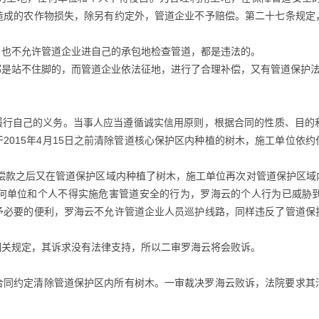
造成的农作物损失，除另有约定外，管道企业不予赔偿。第二十七条规定
，也不允许管道企业进自己的承包地检查管道，都是违法的。
都是站不住脚的，而管道企业依法征地，进行了合理补偿，又有管道保护
面履行自己的义务。当事人应当遵循诚实信用原则，根据合同的性质、目的
2015年4月15日之前清除管道核心保护区内种植的树木，施工单位依
收到补偿款之后又在管道保护区域内种植了树木，施工单位再次对管道保护区
何单位和个人不得实施危害管道安全的行为，罗海云的个人行为已威胁
予必要的便利，罗海云不允许管道企业人员巡护线路，同样违反了管道保
相关规定，其诉求没有法律支持，所以二审罗海云将会败诉。
合同约定清除管道保护区内所有树木。一审裁决罗海云败诉，法院要求其