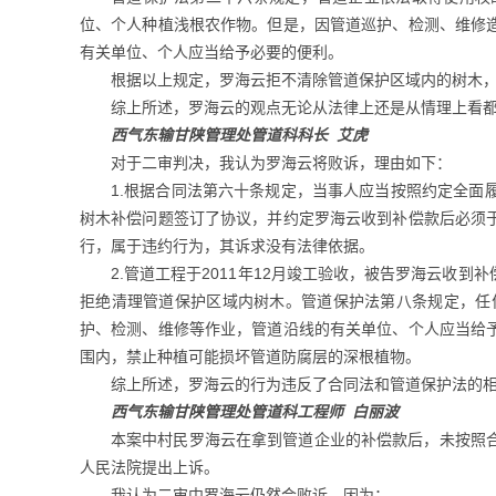
位、个人种植浅根农作物。但是，因管道巡护、检测、维修
有关单位、个人应当给予必要的便利。
根据以上规定，罗海云拒不清除管道保护区域内的树木
综上所述，罗海云的观点无论从法律上还是从情理上看
西气东输甘陕管理处管道科科长 艾虎
对于二审判决，我认为罗海云将败诉，理由如下：
1.根据合同法第六十条规定，当事人应当按照约定全
树木补偿问题签订了协议，并约定罗海云收到补偿款后必须于
行，属于违约行为，其诉求没有法律依据。
2.管道工程于2011年12月竣工验收，被告罗海云
拒绝清理管道保护区域内树木。管道保护法第八条规定，任
护、检测、维修等作业，管道沿线的有关单位、个人应当给
围内，禁止种植可能损坏管道防腐层的深根植物。
综上所述，罗海云的行为违反了合同法和管道保护法的
西气东输甘陕管理处管道科工程师 白丽波
本案中村民罗海云在拿到管道企业的补偿款后，未按照
人民法院提出上诉。
我认为二审中罗海云仍然会败诉。因为：