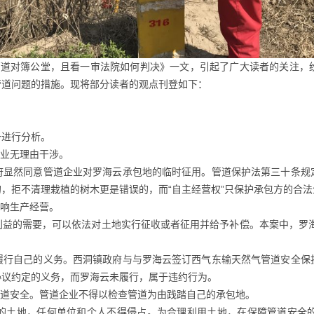
占压管道对簿公堂，且看一审法院如何判决》一文，引起了广大读者的关注
管道问题的措施。现将部分读者的观点刊登如下：
一进行分析。
企业无理由干涉。
府显然同意管道企业对罗海云承包地的临时征用。管道保护法第三十条规
，拒不清理栽植的树木更是错误的，而“自主经营权”只保护承包方的合法
影响生产经营。
利益的需要，可以依法对土地实行征收或者征用并给予补偿。本案中，罗海
履行自己的义务。西洞镇政府与与罗海云签订西气东输天然气管道安全保
协议约定的义务，而罗海云未履行，属于违约行为。
管道安全。管道企业不得以检查管道为由践踏自己的承包地。
的土地，任何单位和个人不得侵占。为合理利用土地，在保障管道安全