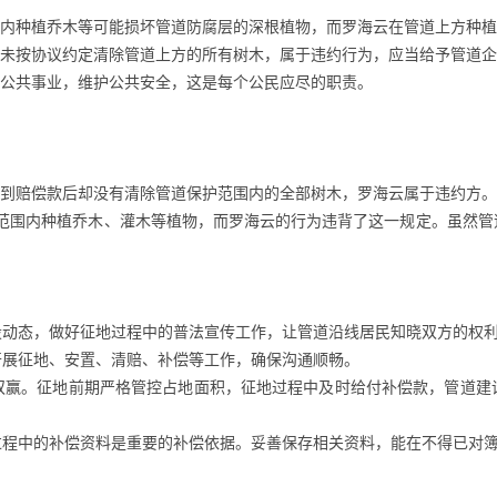
围内种植乔木等可能损坏管道防腐层的深根植物，而罗海云在管道上方种
后未按协议约定清除管道上方的所有树木，属于违约行为，应当给予管道
会公共事业，维护公共安全，这是每个公民应尽的职责。
收到赔偿款后却没有清除管道保护范围内的全部树木，罗海云属于违约方。
域范围内种植乔木、灌木等植物，而罗海云的行为违背了这一规定。虽然
设动态，做好征地过程中的普法宣传工作，让管道沿线居民知晓双方的权
开展征地、安置、清赔、补偿等工作，确保沟通顺畅。
双赢。征地前期严格管控占地面积，征地过程中及时给付补偿款，管道建
过程中的补偿资料是重要的补偿依据。妥善保存相关资料，能在不得已对