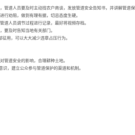
等，管道人员要及时主动找农户商谈，发放管道安全告知书，并讲解管道
要进行劝阻，做到有理有据，切忌态度生硬。
对管道人员调节过程进行记录，最好将视频存档。
时，要及时告知当地有关部门。
全部征用，可以大大减少违章占压行为。
：
物对管道安全的影响，合理耕种土地。
好意识，建立公众参与管道保护的渠道和机制。