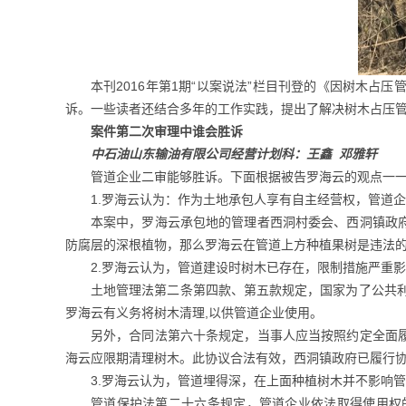
本刊2016年第1期“以案说法”栏目刊登的《因树木
诉。一些读者还结合多年的工作实践，提出了解决树木占压
案件第二次审理中谁会胜诉
中石油山东输油有限公司经营计划科：王鑫 邓雅轩
管道企业二审能够胜诉。下面根据被告罗海云的观点一
1.罗海云认为：作为土地承包人享有自主经营权，管道
本案中，罗海云承包地的管理者西洞村委会、西洞镇政
防腐层的深根植物，那么罗海云在管道上方种植果树是违法的
2.罗海云认为，管道建设时树木已存在，限制措施严重
土地管理法第二条第四款、第五款规定，国家为了公共
罗海云有义务将树木清理,以供管道企业使用。
另外，合同法第六十条规定，当事人应当按照约定全面
海云应限期清理树木。此协议合法有效，西洞镇政府已履行
3.罗海云认为，管道埋得深，在上面种植树木并不影响
管道保护法第二十六条规定，管道企业依法取得使用权