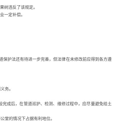
植果树违反了该规定。
企业一定补偿。
管道保护法还有待进一步完善，但法律在未修改前应得到各方遵
利义务。
设完成后，在管道巡护、检测、维修过程中，应尽量避免给土
簿公堂的情况下占据有利地位。