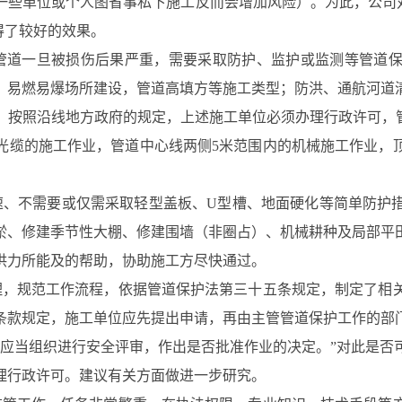
一些单位或个人图省事私下施工反而会增加风险）。为此，公司对
得了较好的效果。
管道一旦被损伤后果严重，需要采取防护、监护或监测等管道保
，易燃易爆场所建设，管道高填方等施工类型；防洪、通航河道
。按照沿线地方政府的规定，上述施工单位必须办理行政许可，管
光缆的施工作业，管道中心线两侧5米范围内的机械施工作业，
、不需要或仅需采取轻型盖板、U型槽、地面硬化等简单防护
淤、修建季节性大棚、修建围墙（非圈占）、机械耕种及局部平
供力所能及的帮助，协助施工方尽快通过。
，规范工作流程，依据管道保护法第三十五条规定，制定了相
条款规定，施工单位应先提出申请，再由主管管道保护工作的部
门应当组织进行安全评审，作出是否批准作业的决定。”对此是否
理行政许可。建议有关方面做进一步研究。