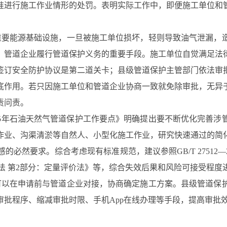
准进行施工作业情形的处罚。表明实际工作中，即便施工单位和
要能源基础设施，一旦被施工单位损坏，轻则导致油气泄漏，
、管道企业履行管道保护义务的重要手段。施工单位自觉满足法
签订安全防护协议是第二道关卡；县级管道保护主管部门依法审
底作用。若只因施工单位和管道企业协商一致就免除审批，无异
责问责。
25年石油天然气管道保护工作要点》明确提出要不断优化完善涉
作业、沟渠清淤等自然人、小型化施工作业，研究快速通过的简
然要求。综合考虑现有标准规范，建议参照GB/T 27512―
险评价方法 第2部分：定量评价法》等，综合失效后果和风险可接受程
以在申请前与管道企业对接，协商确定施工方案。县级管道保
批程序、缩减审批时限、手机App在线办理等手段，提高审批