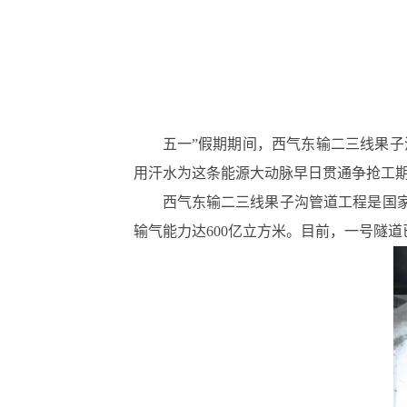
五一”假期期间，西气东输二三线果子
用汗水为这条能源大动脉早日贯通争抢工
西气东输二三线果子沟管道工程是国家重
输气能力达600亿立方米。目前，一号隧道