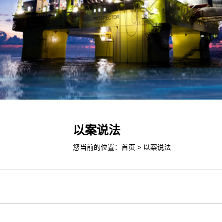
以案说法
您当前的位置：
首页
>
以案说法