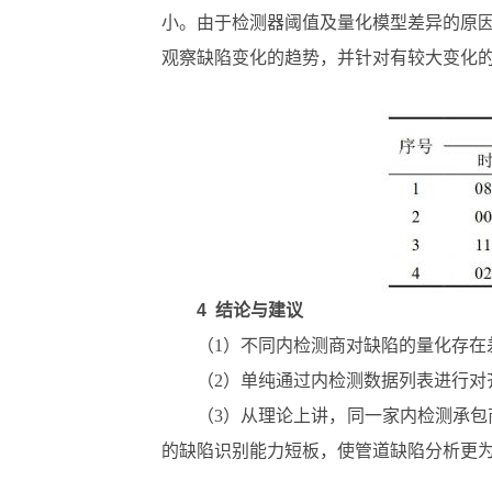
小。由于检测器阈值及量化模型差异的原
观察缺陷变化的趋势，并针对有较大变化
4 结论与建议
（1）不同内检测商对缺陷的量化存在
（2）单纯通过内检测数据列表进行
（3）从理论上讲，同一家内检测承
的缺陷识别能力短板，使管道缺陷分析更