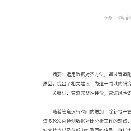
来源：《管道保护
摘要：运用数据对齐方法，通过管道
原因，提出了相关建议，为这一领域的研
关键词：管道完整性评价；管道风险
随着管道运行时间的增加，除新投产
道多轮次内检测数据对比分析工作的难点
技术特点以及分析内检测原始信号，可以