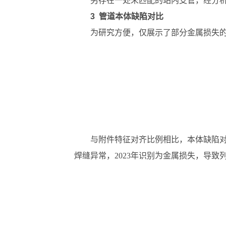
另存在一处未匹配的站内支管，经分
3 管道本体缺陷对比
为研究方便，仅展示了部分金属损失的
与附件特征对齐比例相比，本体缺陷对
焊缝异常，2023年识别为金属损失，导致