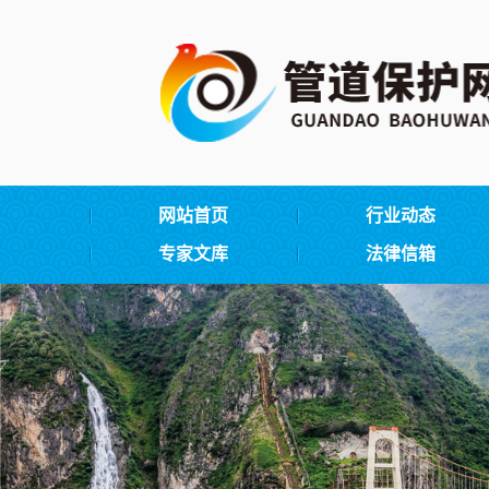
网站首页
行业动态
专家文库
法律信箱