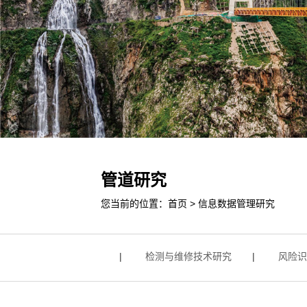
管道研究
您当前的位置：
首页
>
信息数据管理研究
管道完整性管理研究
|
检测与维修技术研究
|
风险识别