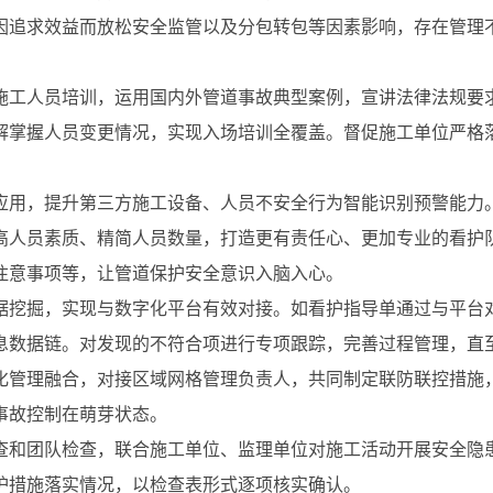
因追求效益而放松安全监管以及分包转包等因素影响，存在管理
施工人员培训，运用国内外管道事故典型案例，宣讲法律法规要
解掌握人员变更情况，实现入场培训全覆盖。督促施工单位严格
应用，提升第三方施工设备、人员不安全行为智能识别预警能力
高人员素质、精简人员数量，打造更有责任心、更加专业的看护
注意事项等，让管道保护安全意识入脑入心。
据挖掘，实现与数字化平台有效对接。如看护指导单通过与平台
息数据链。对发现的不符合项进行专项跟踪，完善过程管理，直
化管理融合，对接区域网格管理负责人，共同制定联防联控措施
事故控制在萌芽状态。
查和团队检查，联合施工单位、监理单位对施工活动开展安全隐
护措施落实情况，以检查表形式逐项核实确认。