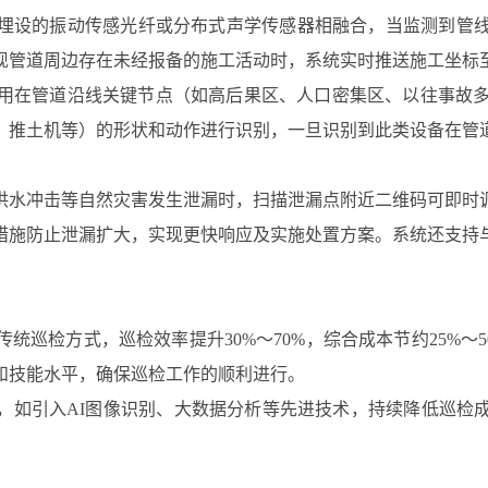
埋设的振动传感光纤或分布式声学传感器相融合，当监测到管
现管道周边存在未经报备的施工活动时，系统实时推送施工坐标
用在管道沿线关键节点（如高后果区、人口密集区、以往事故多
、推土机等）的形状和动作进行识别，一旦识别到此类设备在管
洪水冲击等自然灾害发生泄漏时，扫描泄漏点附近二维码可即时
措施防止泄漏扩大，实现更快响应及实施处置方案。系统还支持
统巡检方式，巡检效率提升30%～70%，综合成本节约25%～
和技能水平，确保巡检工作的顺利进行。
，如引入AI图像识别、大数据分析等先进技术，持续降低巡检