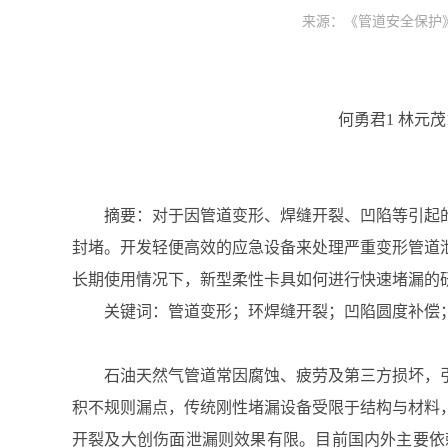
来源：《管道安全保护》20
何勇君1 林元茂1
摘要：对于因管道变形、焊缝开裂、凹陷等引起
封堵。开发轻便高效的应急设备来处理严重变形管道
长期使用情况下，新型柔性卡具如何进行快速堵漏的
关键词：管道变形；环焊缝开裂；凹陷圆度补偿
石油天然气管道常因腐蚀、疲劳及第三方损坏，
积不规则漏点，传统刚性堵漏设备受限于结构与材料
开裂及大创伤面泄漏则效果有限。目前国内外主要依