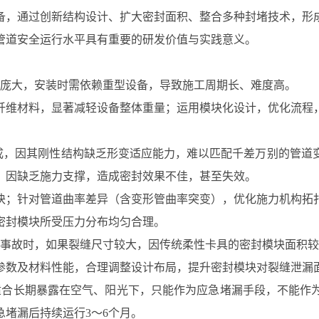
备，通过创新结构设计、扩大密封面积、整合多种封堵技术，形
管道安全运行水平具有重要的研发价值与实践意义。
积庞大，安装时需依赖重型设备，导致施工周期长、难度高。
纤维材料，显著减轻设备整体重量；运用模块化设计，优化流程
完成，因其刚性结构缺乏形变适应能力，难以匹配千差万别的管道
，因缺乏施力支撑，造成密封效果不佳，甚至失效。
块；针对管道曲率差异（含变形管曲率突变），优化施力机构拓
密封模块所受压力分布均匀合理。
漏事故时，如果裂缝尺寸较大，因传统柔性卡具的密封模块面积
参数及材料性能，合理调整设计布局，提升密封模块对裂缝泄漏
适合长期暴露在空气、阳光下，只能作为应急堵漏手段，不能作
堵漏后持续运行3～6个月。