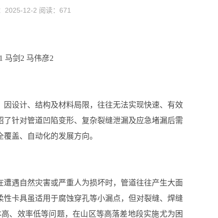
25-12-2 阅读：
671
1 马剑2 马伟彦2
）因设计、结构及材料局限，往往无法实现快速、有效
绍了针对管道凹陷变形、复杂裂缝泄漏及应急堵漏后需
全覆盖、自动化的发展方向。
在遭遇自然灾害或严重人为损坏时，管道往往产生大面
柔性卡具虽适用于腐蚀穿孔等小漏点，但对裂缝、焊缝
本高、效率低等问题，在山区等高落差地段实施尤为困