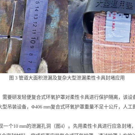
图 3 管道大面积泄漏及复杂大型泄漏柔性卡具封堵应用
，需要研发轻便复合式环氧护罩对柔性卡具进行保护隔离，该设
型吊装设备，Φ406 mm复合式环氧护罩重量不足十公斤，人
体出现一个10 mm的泄漏孔洞（图4）。先用柔性卡具进行应急