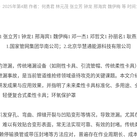
25年第4期 作者：何勇君 林元茂 张立芳 钟龙 邢海宾 魏伊梅 等 时间：20
 张立芳1 钟龙1 邢海宾1 魏伊梅1 邓一杰1 邓哲文1 孙丽名1 耿燕
1.国家管网集团华南公司；2.北京华慧通能源科技有限公司
的泄漏，传统堵漏设备（如刚性卡具、引流管帽、传统柔性卡具
泄漏事故，是当前管道维抢修领域亟待攻克的关键课题。本文介
研发成果与应用效果，并指明了未来柔性卡具标准化、多用途、
；轻便复合式柔性卡具；环氧保护罩
引发穿孔、弯曲、焊缝开裂与凹陷变形等情况，导致泄漏。尤其
，难以有效贴合变形表面，常无法实现可靠、有效的封堵。传统
赖停输换管或带压封堵等方法应对，普遍存在作业周期长、成