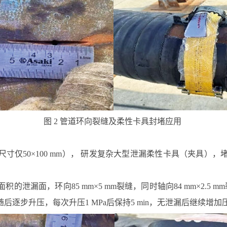
图 2 管道环向裂缝及柔性卡具封堵应用
50×100 mm）， 研发复杂大型泄漏柔性卡具（夹具），堵漏模
的泄漏面，环向85 mm×5 mm裂缝，同时轴向84 mm×2.5 m
随后逐步升压，每次升压1 MPa后保持5 min，无泄漏后继续增加压